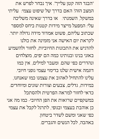
"הבגד הזה קטן עלייך". איך נבחר לפרש את 
המצב הזה? האם בדרך של שיפוט עצמי:  עליתי 
במשקל, השמנתי.   או בדרך שאינה משליכה 
עלי: המפעל מייצר מידות קטנות ביחס למספר 
שכתוב עליהם, פשוט אמדוד מידה גדולה יותר.
לקראת יום האישה אני מזמינה את כולנו 
להדגיש את התכונות החיוביות, לחזור ולהשמיע 
באזני בנינו ובנותינו כמה הם יפים, מוצלחים 
ונהדרים כפי שהם. ומעבר למילים, אין כמו 
דוגמה אישית שלנו בדימוי עצמי גופני חיובי.  
עלינו להתחיל לאהוב את עצמנו כמו שאנחנו, 
במידות, גדלים, צבעים וצורות שונים ומיוחדים.
כדאי לחזור למראה הפרטית ולהסתכל 
במשקפיים שרואות את הפן החיובי- כמו מה אני 
כן אוהבת בעצמי ובגופי, לתרגל לקבל את עצמי 
כפי שאני ומשם לשדר ביטחון.
באהבה, לכל הנשים והגברים.