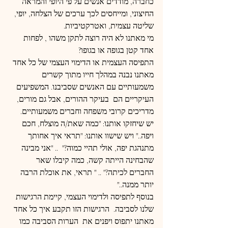
כחברה, מודדים אנשים על פי היופי והמראה 
החיצוני, ומייחסים לכך ערכים של הצלחה, יופי, 
שליטה עצמית, ואטרקטיביות.
מי מאתנו לא היה רוצה לתקן משהו , לפחות 
אחד קטן בגופה או בגופו?
התפיסה העצמית או הדימוי העצמי של כל אחד 
מאתנו נבנה במהלך חייו מתוך קשרים 
משמעותיים עם האנשים שסביבנו. המשפיעים 
העיקריים הם  בעיקר ההורים, אבל גם מורים, 
מדריכים קרובי משפחה וחברים משמעותיים.  
יש שיחזקו אותנו: "כמה שאת/ה מוצלח, חכם 
ויפה.." ויש שישוו אותנו: "תראי איך אחותך 
מתנהגת יפה, אולי תהיי כמוה?"  .. "אני מבינה 
שהבחינה הייתה קשה, כמה קיבלו שאר 
החברים לכיתה?" .. " תראי, את אוכלת הרבה 
יותר ממנה.."
בנוסף לתפיסה ולדימוי העצמי, קיימת הרגישות 
שלנו לסביבה.  הרגישות הזו תקבע איך כל אחד 
מאתנו יתפוס ויפנים את  הערות הסביבה כמו 